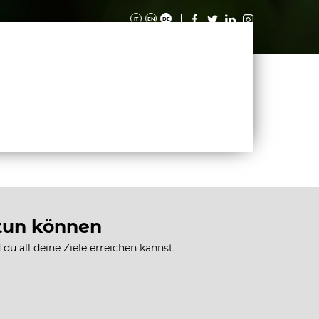
IT
EN
DE
 STORIES
MAGAZINE
KONTAKTE
KARRIERE
 tun können
du all deine Ziele erreichen kannst.