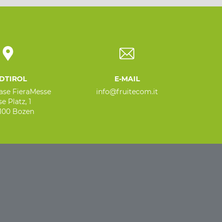
DTIROL
E-MAIL
base FieraMesse
info@fruitecom.it
e Platz, 1
9100 Bozen