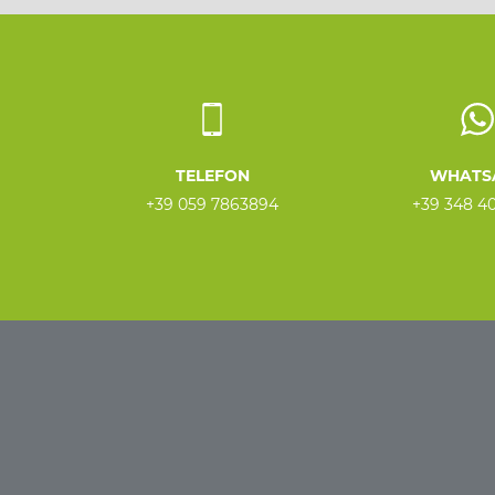
TELEFON
WHATS
+39 059 7863894
+39 348 4