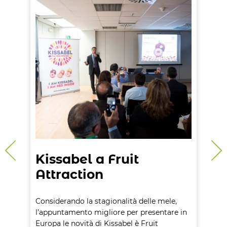
Kissabel a Fruit
E
Attraction
r
p
Eventi
Considerando la stagionalità delle mele,
So
l’appuntamento migliore per presentare in
Pe
Europa le novità di Kissabel è Fruit