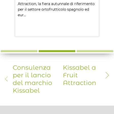
co
Attraction, la fiera autunnale di riferimento
Ki
per il settore ortofrutticolo spagnolo ed
di
eur...
in
scopri di più
sc
Consulenza
Kissabel a
per il lancio
Fruit
del marchio
Attraction
Kissabel